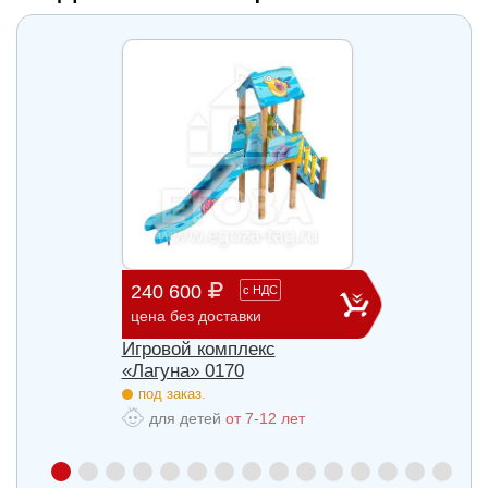
240 600
903 
с
НДС
цена без доставки
цена б
Игровой комплекс
Игров
«Лагуна» 0170
«Лагу
под заказ.
под з
для детей
от 7-12 лет
для