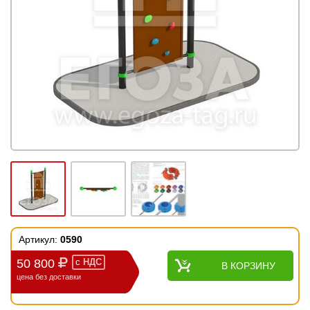
Артикул:
0590
50 800
с
НДС
В КОРЗИНУ
цена без доставки