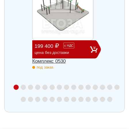
199 400
106 
с
НДС
цена без доставки
цена б
529
Комплекс 0530
Компл
под заказ.
под з