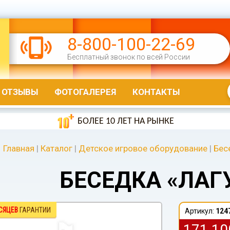
8-800-100-22-69
Бесплатный звонок по всей России
ОТЗЫВЫ
ФОТОГАЛЕРЕЯ
КОНТАКТЫ
БОЛЕЕ 10 ЛЕТ НА РЫНКЕ
Главная
|
Каталог
|
Детское игровое оборудование
|
Бес
БЕСЕДКА «ЛАГ
СЯЦЕВ
ГАРАНТИИ
Артикул:
124
171 1