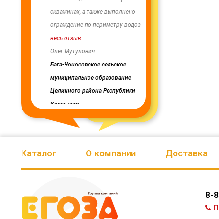
ии Ики-
скважинах, а также выполнено
качеством продукции, дор
лики
ограждение по периметру водозаб
...
нашим сотрудничеством! 
весь отзыв
весь отзыв
публики
Олег Мутулович
Ирина Михалап
Бага-Чоносовское сельское
Администрация Харлуского
муниципальное образование
сельского поселения
Целинного района Республики
Калмыкия
Каталог
О компании
Доставка
8-8
П