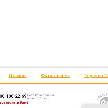
ожим
сада, школы, есть только очень
человеку, своё признание и ув
Желаем
...
старый СК, детская площадка
...
Администрация сельского пос
весь отзыв
Ве
...
Елена Алексеевна
весь отзыв
Администрация МО "Новогорское"
Иванова Л.В.
Граховского района Удмуртской
Глава сельского поселения Веп
Республики
национальное
Отзывы
Фотогалерея
Торги по 4
00-100-22-69
Бесплатный звонок
по всей России
ерезвонить Вам?