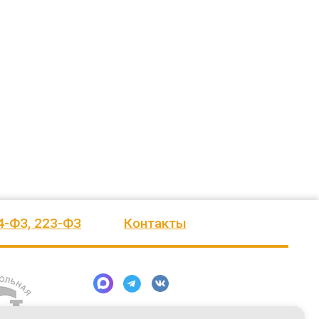
ажение.
Огромное спасибо бригаде
Евгению. Команда, несмотря на
еления
монтажников и лично менеджеру
сложные погодные условия,
Насул
...
качествен
...
весь отзыв
весь отзыв
Сагина Оксана Станиславовна
Багит Карамурзин
сское
Детский спортивно-
ТОО Егеменди Курылыс, Казахстан
оздоровительный лагерь "Ветерок
4-ФЗ, 223-ФЗ
Контакты