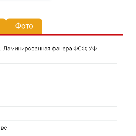
Фото
СФ; Ламинированная фанера ФСФ; УФ
ове