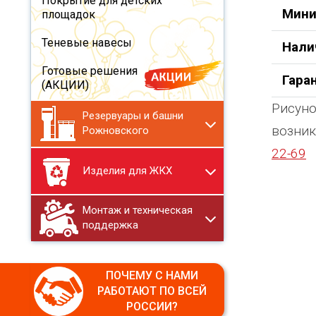
Покрытие для детских
Мини
площадок
Теневые навесы
Нали
Готовые решения
Гара
(АКЦИИ)
Рисуно
Резервуары и башни
возник
Рожновского
22-69
Изделия для ЖКХ
Монтаж и техническая
поддержка
ПОЧЕМУ С НАМИ
РАБОТАЮТ ПО ВСЕЙ
РОССИИ?