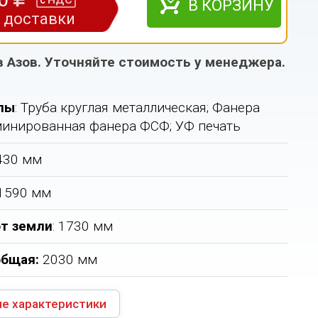
НДС
с
В КОРЗИНУ
з доставки
в Азов. Уточняйте стоимость у менеджера.
лы
: Труба круглая металлическая; Фанера
инированная фанера ФСФ; УФ печать
2430 мм
 1590 мм
т земли
: 1730 мм
общая
:
2030 мм
е характеристики