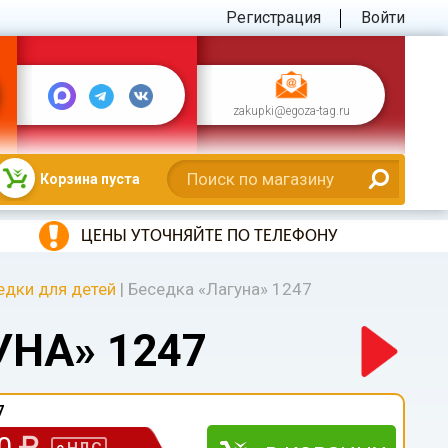
Регистрация
Войти
zakupki@egoza-tag.ru
Корзина пуста
ЦЕНЫ УТОЧНЯЙТЕ ПО ТЕЛЕФОНУ
едки для детей
|
Беседка «Лагуна» 1247
УНА» 1247
7
00