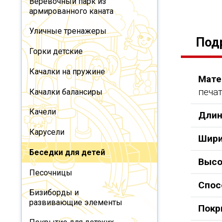
Веревочный парк из
армированного каната
Уличные тренажеры
Под
Горки детские
Качалки на пружине
Мате
печа
Качалки балансиры
Качели
Длин
Карусели
Шири
Беседки для детей
Высо
Песочницы
Спос
Бизиборды и
развивающие элементы
Покр