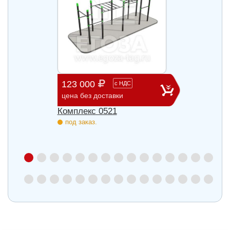
123 000
71 7
с
НДС
цена без доставки
цена б
ца
Комплекс 0521
Компл
под заказ.
под з