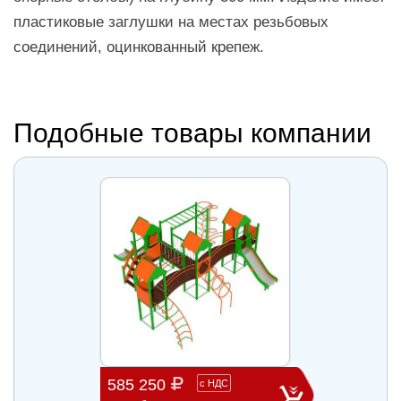
пластиковые заглушки на местах резьбовых
соединений, оцинкованный крепеж.
Подобные товары компании
585 250
372 
с
НДС