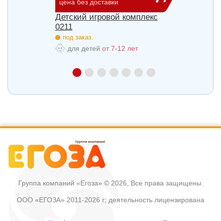
цена без доставки
цена б
лекс
Детский игровой комплекс
Детск
0211
0215
под заказ.
под з
для детей
от 7-12 лет
для
Группа компаний «Егоза»
© 2026, Все права защищены.
ООО «ЕГОЗА» 2011-2026 г; деятельность лицензирована