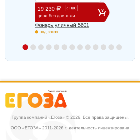
19 230
36 8
с
НДС
цена без доставки
цена б
Фонарь уличный 5601
Фонар
под заказ.
под з
Группа компаний «Егоза»
© 2026, Все права защищены.
ООО «ЕГОЗА» 2011-2026 г; деятельность лицензирована