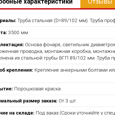
робные характеристики
Отзывы
риалы:
Труба стальная (D=89/102 мм). Труба про
та:
3500 мм
лектация:
Основа фонаря, светильник диаметром
оженная проводка, монтажная коробка, монтажн
лнена из стальной трубы ВГП 89/102 мм. Труба 
об крепления:
Крепление анкерными болтами или 
абжения,
От всей души хочу поблагодарить
Добрый день) Ура! Наконец то у
ытие:
Порошковая краска
компанию "Егоза" за их продукцию,
наших детишек появилась детс
мальный размер заказа:
От 3 шт
аборе:
индивидуальный подход и
площадка. В нашей деревне все
башня
лояльность. На протяжении многих
дворов и 84 фактически
чие на складе:
Под заказ (Сроки уточняйте у спе
 м3;
лет приобретаем детское спортивное
проживающих жителя, нет мага