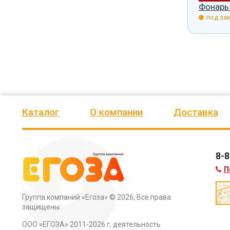
уличный 5613
Фонарь уличный 5614
Фонарь
з.
под заказ.
под зак
Каталог
О компании
Доставка
8-8
П
Группа компаний «Егоза»
© 2026, Все права
защищены.
ООО «ЕГОЗА» 2011-2026 г; деятельность