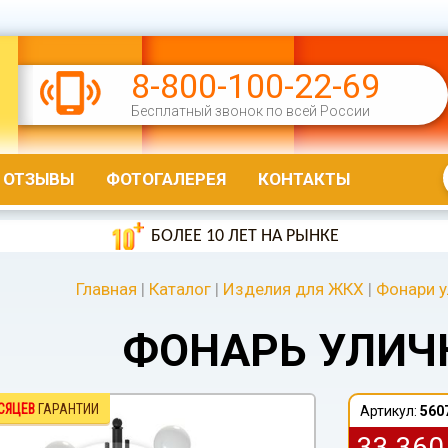
8-800-100-22-69
Бесплатный звонок по всей России
ОТЗЫВЫ
ФОТОГАЛЕРЕЯ
КОНТАКТЫ
БОЛЕЕ 10 ЛЕТ НА РЫНКЕ
Главная
|
Каталог
|
Изделия для ЖКХ
|
Фонари 
ФОНАРЬ УЛИЧ
СЯЦЕВ
ГАРАНТИИ
Артикул:
560
33 36