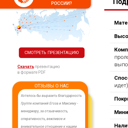
Под
РОССИИ?
Мате
Высо
Комп
СМОТРЕТЬ ПРЕЗЕНТАЦИЮ
прол
выпо
Скачать
презентацию
в формате PDF
Спос
идет)
ОТЗЫВЫ О НАС
ачественного,
Хотелось бы выразить благодарность
В целях устойчивого водосн
Покр
дования.
Группе компаний Егоза и Максиму -
в п. Бага-Чонос проведены
Мини
я работа
менеджеру, за отзывчивость,
ремонтные работы на водоз
м особую
оперативность, вежливое и
установлена водонапорная 
Нали
ру Максиму
внимательное отношение к нашим
Рожновского, емкостью 100