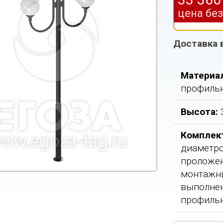
цена бе
Доставка 
Материа
профильн
Высота:
Комплек
диаметро
проложен
монтажны
выполнен
профильн