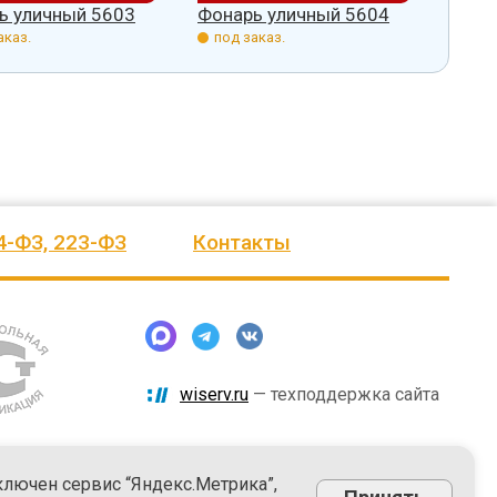
ь уличный 5603
Фонарь уличный 5604
Фона
аказ.
под заказ.
под 
4-ФЗ, 223-ФЗ
Контакты
wiserv.ru
— техподдержка сайта
ключен сервис “Яндекс.Метрика”,