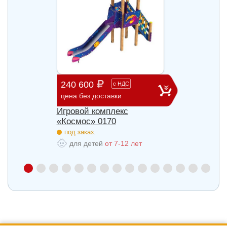
240 600
903 
с
НДС
цена без доставки
цена б
Игровой комплекс
Игров
«Космос» 0170
«Косм
под заказ.
под з
для детей
от 7-12 лет
для