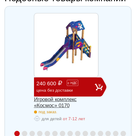
240 600
903 
с
НДС
цена без доставки
цена б
Игровой комплекс
Игров
«Космос» 0170
«Косм
под заказ.
под з
для детей
от 7-12 лет
для