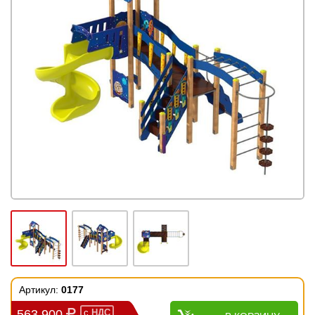
Артикул:
0177
563 900
с
НДС