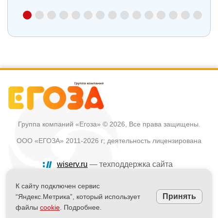
Группа компаний «Егоза»
© 2026, Все права защищены.
ООО «ЕГОЗА» 2011-2026 г; деятельность лицензирована
wiserv.ru
— техподдержка сайта
Политика в отношении обработки персональных данных
К сайту подключен сервис
Принять
“Яндекс.Метрика”, который использует
Информация на сайте не является публичной офертой
файлы
cookie
. Подробнее.
Powered by
nopCommerce