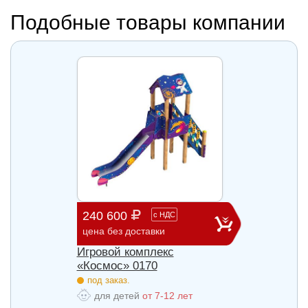
Подобные товары компании
240 600
903 
с
НДС
цена без доставки
цена б
Игровой комплекс
Игров
«Космос» 0170
«Косм
под заказ.
под з
для детей
от 7-12 лет
для