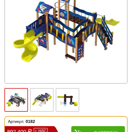
Артикул:
0182
892 400
с
НДС