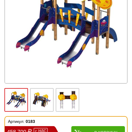
Артикул:
0183
458 700
с
НДС