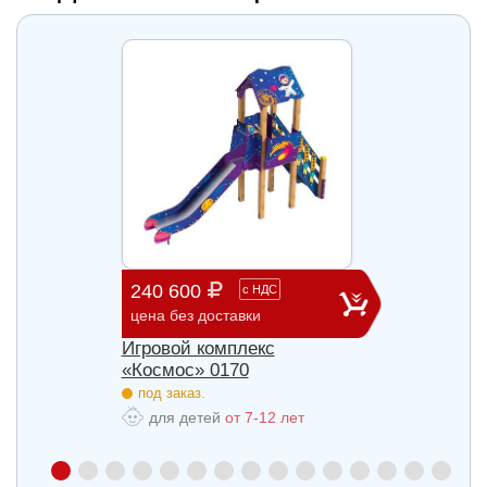
240 600
903 
с
НДС
цена без доставки
цена б
Игровой комплекс
Игров
«Космос» 0170
«Косм
под заказ.
под з
для детей
от 7-12 лет
для