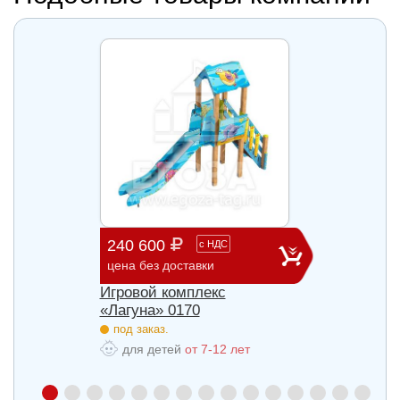
240 600
903 
с
НДС
цена без доставки
цена б
Игровой комплекс
Игров
«Лагуна» 0170
«Лагу
под заказ.
под з
для детей
от 7-12 лет
для