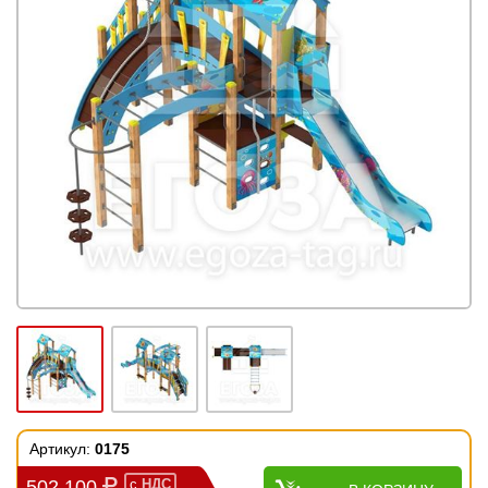
Артикул:
0175
502 100
с
НДС