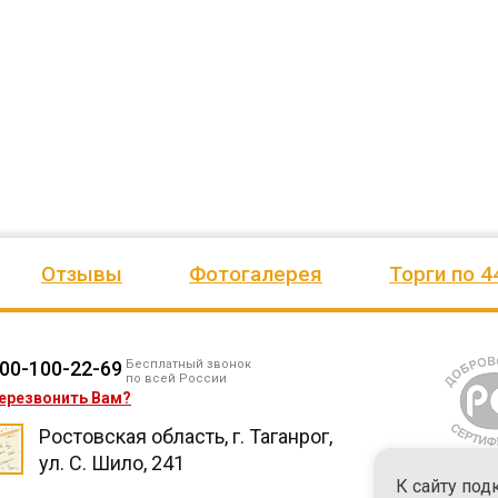
ено
качеством продукции, дорожим
сада, школы, есть только очень
одозаб
...
нашим сотрудничеством! Желаем
...
старый СК, детская площадка
...
весь отзыв
весь отзыв
Ирина Михалап
Елена Алексеевна
Администрация Харлуского
Администрация МО "Новогорск
е
сельского поселения
Граховского района Удмуртско
ики
Республики
Отзывы
Фотогалерея
Торги по 4
00-100-22-69
Бесплатный звонок
по всей России
ерезвонить Вам?
Ростовская область, г. Таганрог,
ул. С. Шило, 241
К сайту под