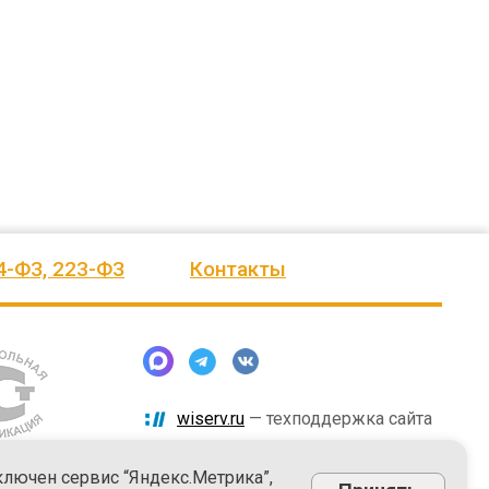
человеку, своё признание и уважение.
Огромное спасибо бригаде
Администрация сельского поселения
монтажников и лично менеджеру
Ве
...
Насул
...
весь отзыв
весь отзыв
ое"
Иванова Л.В.
Багит Карамурзин
й
Глава сельского поселения Вепсское
ТОО Егеменди Курылыс, Казахста
национальное
4-ФЗ, 223-ФЗ
Контакты
wiserv.ru
— техподдержка сайта
ключен сервис “Яндекс.Метрика”,