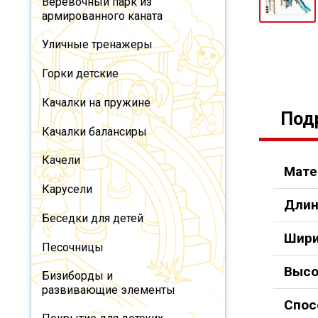
Веревочный парк из
армированного каната
Уличные тренажеры
Горки детские
Качалки на пружине
Под
Качалки балансиры
Качели
Мате
Карусели
Длин
Беседки для детей
Шири
Песочницы
Высо
Бизиборды и
развивающие элементы
Спос