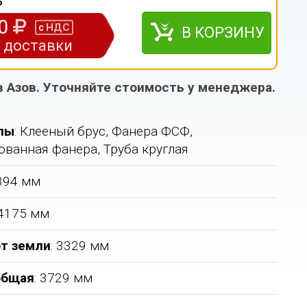
5
00
НДС
с
В КОРЗИНУ
з доставки
в Азов. Уточняйте стоимость у менеджера.
лы
: Клееный брус, Фанера ФСФ,
ванная фанера, Труба круглая
6394 мм
 4175 мм
т земли
: 3329 мм
общая
: 3729 мм