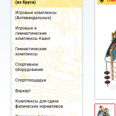
12 МЕ
(из бруса)
Игровые комплексы
(Антивандальные)
Игровые и
гимнастические
комплексы Квант
Гимнастические
комплексы
Спортивное
оборудование
Спортплощадки
Воркаут
Комплексы для сдачи
физических нормативов