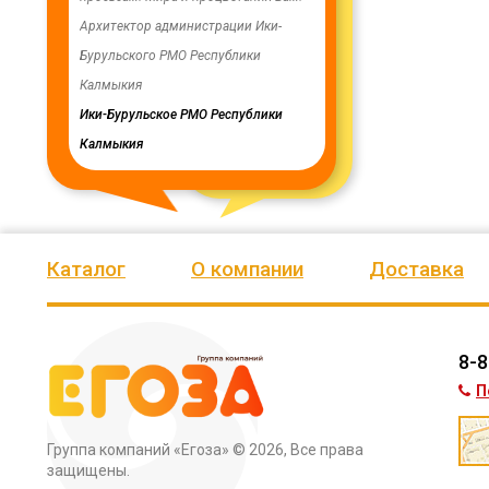
ую работу.
Архитектор администрации Ики-
скважинах, а также выполн
Бурульского РМО Республики
ограждение по периметру в
мурского
Калмыкия
весь отзыв
кия
Ики-Бурульское РМО Республики
Олег Мутулович
Калмыкия
Бага-Чоносовское сельское
муниципальное образовани
Целинного района Республ
Калмыкия
Каталог
О компании
Доставка
8-8
П
Группа компаний «Егоза»
© 2026, Все права
защищены.