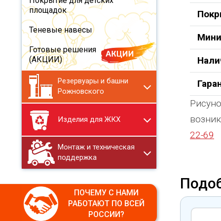
Покрытие для детских
площадок
Покр
Теневые навесы
Мини
Готовые решения
Нали
(АКЦИИ)
Резервуары и башни
Гара
Рожновского
Рисуно
возник
Изделия для ЖКХ
22-69
Монтаж и техническая
поддержка
Подо
ПОЧЕМУ С НАМИ
РАБОТАЮТ ПО ВСЕЙ
РОССИИ?