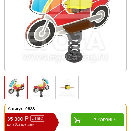
Артикул:
0823
35 300
с
НДС
В КОРЗИНУ
цена без доставки