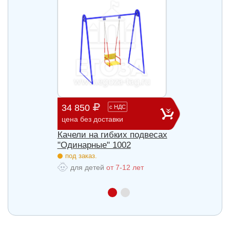
34 850
60 9
с
НДС
цена без доставки
цена б
весах
Качели на гибких подвесах
Качел
"Одинарные" 1002
"Двой
под заказ.
под з
для детей
от 7-12 лет
для