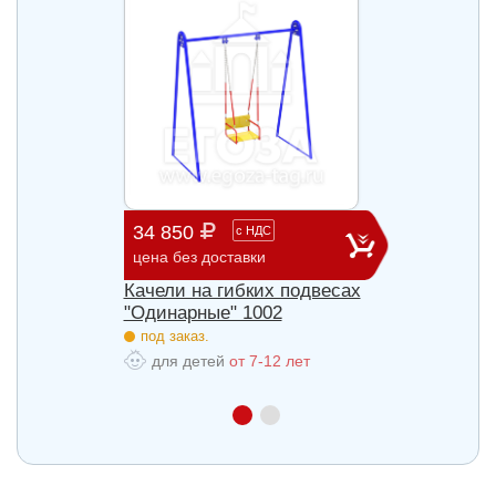
34 850
60 9
с
НДС
цена без доставки
цена б
весах
Качели на гибких подвесах
Качел
"Одинарные" 1002
"Двой
под заказ.
под з
для детей
от 7-12 лет
для