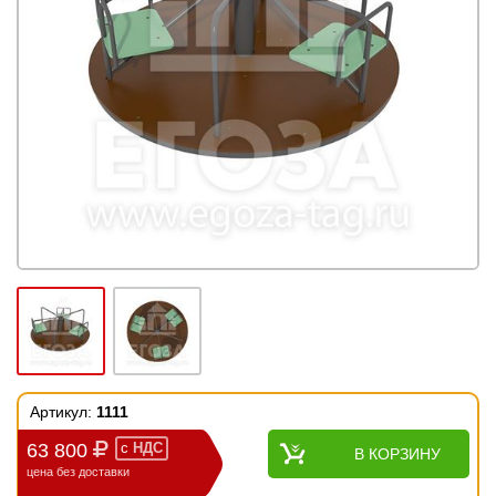
Артикул:
1111
63 800
с
НДС
В КОРЗИНУ
цена без доставки