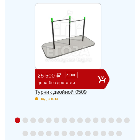
25 500
181 
с
НДС
цена без доставки
цена б
Турник двойной 0509
Компл
под заказ.
под з