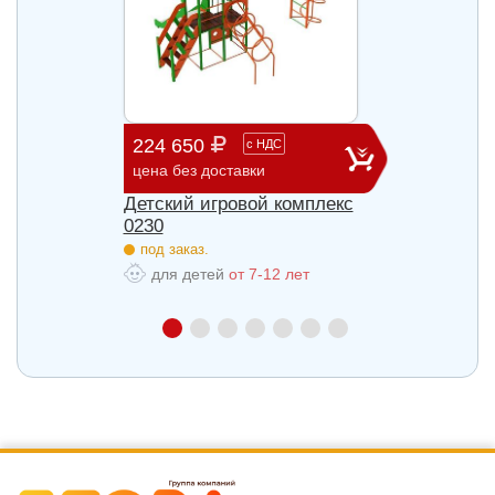
224 650
686 
с
НДС
цена без доставки
цена б
лекс
Детский игровой комплекс
Детск
0230
0242
под заказ.
под з
для детей
от 7-12 лет
для