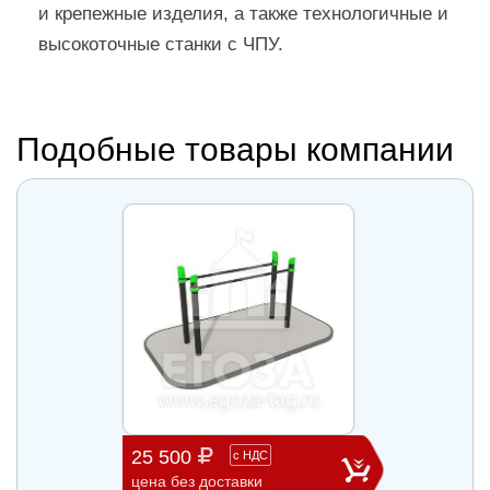
и крепежные изделия, а также технологичные и
высокоточные станки с ЧПУ.
Подобные товары компании
25 500
71 7
с
НДС
цена без доставки
цена б