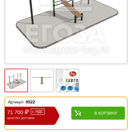
Артикул:
0522
71 700
с
НДС
В КОРЗИНУ
цена без доставки