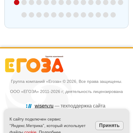
Группа компаний «Егоза»
© 2026, Все права защищены.
ООО «ЕГОЗА» 2011-2026 г; деятельность лицензирована
wiserv.ru
— техподдержка сайта
Политика в отношении обработки персональных данных
К сайту подключен сервис
Принять
“Яндекс.Метрика”, который использует
Информация на сайте не является публичной офертой
файлы
cookie
. Подробнее.