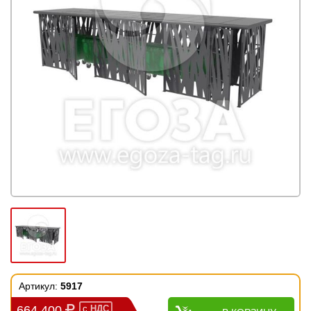
Артикул:
5917
664 400
с
НДС