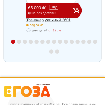
65 000
29 3
с
НДС
цена без доставки
цена б
27
Тренажер уличный 2601
Трена
под заказ.
под з
для детей
от 12 лет
для
Группа компаний «Егоза»
© 2026, Все права защищены.