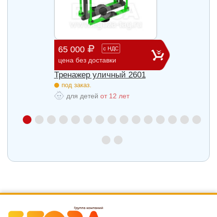
65 000
29 3
с
НДС
цена без доставки
цена б
27
Тренажер уличный 2601
Трена
под заказ.
под з
для детей
от 12 лет
для