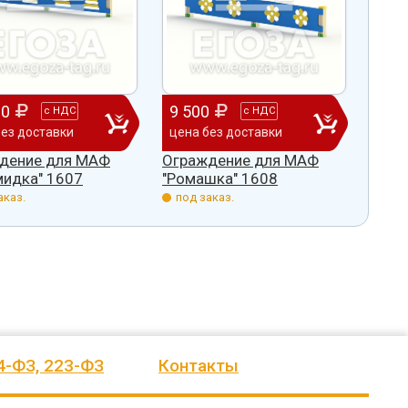
у
быстро и надёжно смонтировали.
Юрию, Александру, Петру, Вадиму
важение.
Огромное спасибо бригаде
Евгению. Команда, несмотря на
еления
монтажников и лично менеджеру
сложные погодные условия,
Насул
...
качествен
...
00
9 500
с
НДС
с
НДС
весь отзыв
весь отзыв
без доставки
цена без доставки
Сагина Оксана Станиславовна
Багит Карамурзин
дение для МАФ
Ограждение для МАФ
псское
Детский спортивно-
ТОО Егеменди Курылыс, Казахстан
мидка" 1607
"Ромашка" 1608
оздоровительный лагерь "Ветеро
аказ.
под заказ.
4-ФЗ, 223-ФЗ
Контакты