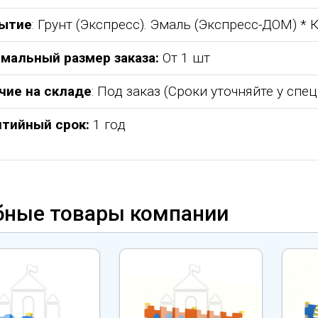
ытие
: Грунт (Экспресс). Эмаль (Экспресс-ДОМ) *
мальный размер заказа:
От 1 шт
чие на складе
: Под заказ (Сроки уточняйте у спе
нтийный срок:
1 год
бные товары компании
дарить
Добрый день) Ура! Наконец то у
Уважаемый Александр
одукцию,
наших детишек появилась детская
Владимирович! Примите самы
площадка. В нашей деревне всего 37
теплые и искренние поздравл
и многих
дворов и 84 фактически
случаю Дня предпринимателя
спортивное
проживающих жителя, нет магазина,
Поздравляем Вас с праздником