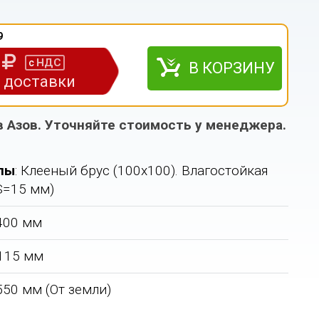
9
0
НДС
с
В КОРЗИНУ
з доставки
в Азов. Уточняйте стоимость у менеджера.
лы
: Клееный брус (100х100). Влагостойкая
S=15 мм)
1400 мм
 115 мм
 550 мм (От земли)