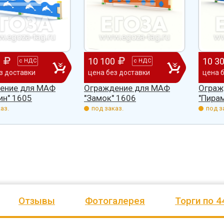
Довольны
почтового отделения, фапа, детского
выразить Вам, замечательном
рожим
сада, школы, есть только очень
человеку, своё признание и у
Желаем
...
старый СК, детская площадка
...
Администрация сельского пос
весь отзыв
Ве
...
0
10 100
10 3
с
НДС
с
НДС
Елена Алексеевна
весь отзыв
з доставки
цена без доставки
цена 
о
Администрация МО "Новогорское"
Иванова Л.В.
ение для МАФ
Ограждение для МАФ
Ограж
Граховского района Удмуртской
Глава сельского поселения Ве
ин" 1605
"Замок" 1606
"Пира
Республики
национальное
аз.
под заказ.
под з
Отзывы
Фотогалерея
Торги по 4