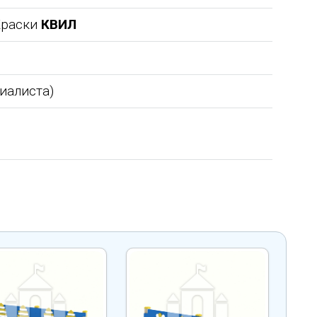
 Краски
К
В
И
Л
циалиста)
ТОО Егеменди Курылыс выражает
Детский спортивно -
е
благодарность Группе компаний
оздоровительный лагерь "Ветеро
ения по
"Егоза" за успешное и плодотворное
Орловской области выражает
!
сотрудничество. Детское игровое
благодарность ГК "Егоза" г. Таган
, хочу
оборудование поставили в срок,
бригадам монтажников, а именно