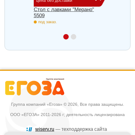
цена без доставки
цена б
Стол с лавками "Мерано"
Скамь
5509
под з
под заказ.
Группа компаний «Егоза»
© 2026, Все права защищены.
ООО «ЕГОЗА» 2011-2026 г; деятельность лицензирована
wiserv.ru
— техподдержка сайта