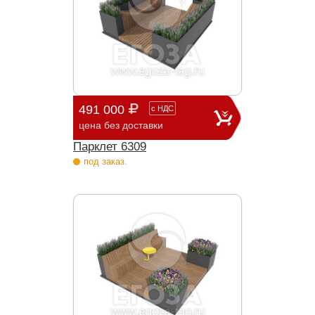
491 000
с
НДС
цена без доставки
Парклет 6309
под заказ.