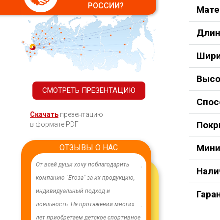
РОССИИ?
Мате
Длин
Шири
Высо
СМОТРЕТЬ ПРЕЗЕНТАЦИЮ
Спос
Скачать
презентацию
Покр
в формате PDF
Мини
ОТЗЫВЫ О НАС
оснабжения,
От всей души хочу поблагодарить
Добрый день) Ура! Наконец 
Нали
ны
компанию "Егоза" за их продукцию,
наших детишек появилась д
дозаборе:
индивидуальный подход и
площадка. В нашей деревне 
Гара
ая башня
лояльность. На протяжении многих
дворов и 84 фактически
100 м3;
лет приобретаем детское спортивное
проживающих жителя, нет м