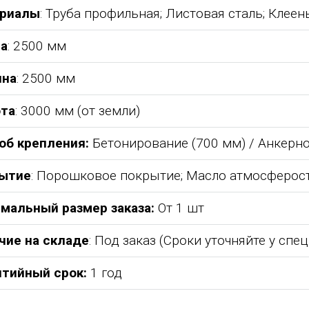
риалы
: Труба профильная; Листовая сталь; Клеен
а
: 2500 мм
на
: 2500 мм
та
: 3000 мм (от земли)
об крепления:
Бетонирование (700 мм) / Анкерн
ытие
: Порошковое покрытие; Масло атмосферос
мальный размер заказа:
От 1 шт
то у
Уважаемый Александр
ТОО Егеменди Курылыс выраж
чие на складе
: Под заказ (Сроки уточняйте у спе
етская
Владимирович! Примите самые
благодарность Группе компани
всего 37
теплые и искренние поздравления по
"Егоза" за успешное и плодотв
нтийный срок:
1 год
случаю Дня предпринимателя!
сотрудничество. Детское игро
агазина,
Поздравляем Вас с праздником, хочу
оборудование поставили в срок