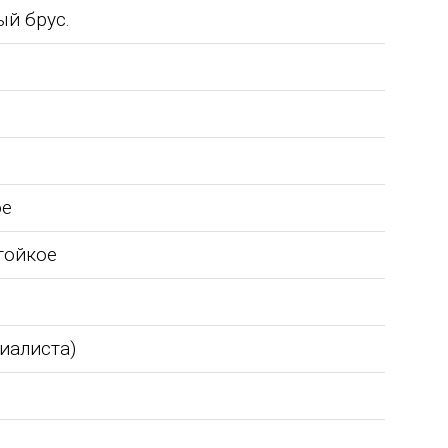
ый брус.
ое
тойкое
ает
Детский спортивно -
Администрация Краснознаменско
циалиста)
й
оздоровительный лагерь "Ветерок"
муниципального образования и
орное
Орловской области выражает
жители п. Краснознаменский,
вое
благодарность ГК "Егоза" г. Таганрог и
выражают слова благодарности
,
бригадам монтажников, а именно:
Группе компаний "ЕГОЗА" за