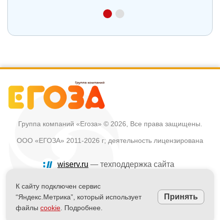
Группа компаний «Егоза»
© 2026, Все права защищены.
ООО «ЕГОЗА» 2011-2026 г; деятельность лицензирована
wiserv.ru
— техподдержка сайта
Политика в отношении обработки персональных данных
К сайту подключен сервис
Принять
“Яндекс.Метрика”, который использует
Информация на сайте не является публичной офертой
файлы
cookie
. Подробнее.
Powered by
nopCommerce