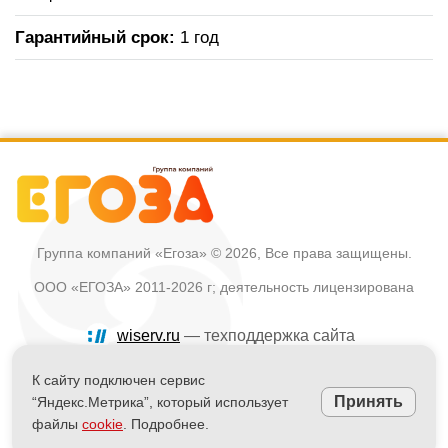
Гарантийный срок:
1 год
Группа компаний «Егоза»
© 2026, Все права защищены.
ООО «ЕГОЗА» 2011-2026 г; деятельность лицензирована
wiserv.ru
— техподдержка сайта
Политика в отношении обработки персональных данных
К сайту подключен сервис
Принять
“Яндекс.Метрика”, который использует
Информация на сайте не является публичной офертой
файлы
cookie
. Подробнее.
Powered by
nopCommerce