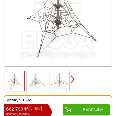
Next
Артикул:
1802
662 700
с
НДС
В КОРЗИНУ
цена без доставки