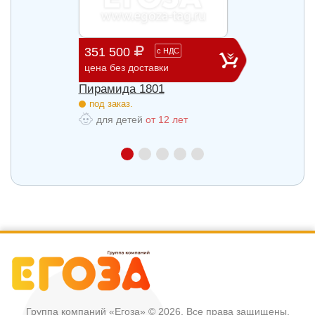
351 500
662 
с
НДС
цена без доставки
цена б
Пирамида 1801
Пирам
под заказ.
под з
для детей
от 12 лет
для
Группа компаний «Егоза»
© 2026, Все права защищены.