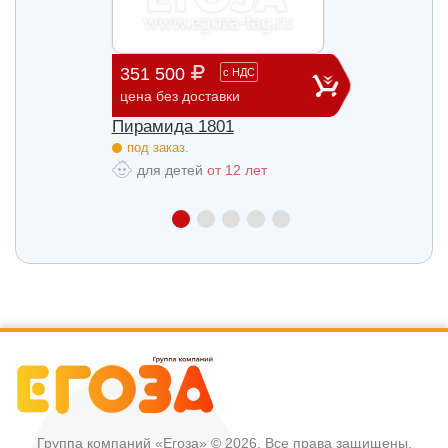
351 500
662 
с
НДС
цена без доставки
цена б
Пирамида 1801
Пирам
под заказ.
под з
для детей
от 12 лет
для
Группа компаний «Егоза»
© 2026, Все права защищены.