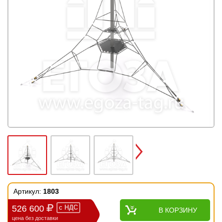
Next
Артикул:
1803
526 600
с
НДС
В КОРЗИНУ
цена без доставки