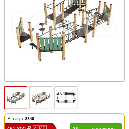
Артикул:
2840
451 800
с
НДС