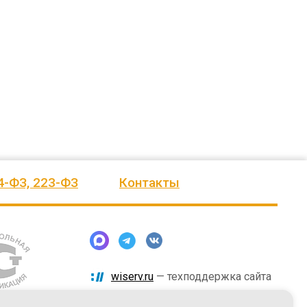
ского
выразить Вам, замечательному
быстро и надёжно смонтировали.
человеку, своё признание и уважение.
Огромное спасибо бригаде
Администрация сельского поселения
монтажников и лично менеджеру
Ве
...
Насул
...
весь отзыв
весь отзыв
ое"
Иванова Л.В.
Багит Карамурзин
й
Глава сельского поселения Вепсское
ТОО Егеменди Курылыс, Казахста
национальное
4-ФЗ, 223-ФЗ
Контакты
wiserv.ru
— техподдержка сайта