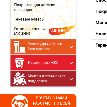
Спос
Покрытие для детских
площадок
Покр
Теневые навесы
Мини
Готовые решения
Нали
(АКЦИИ)
Резервуары и башни
Гара
Рожновского
Изделия для ЖКХ
Монтаж и техническая
поддержка
ПОЧЕМУ С НАМИ
РАБОТАЮТ ПО ВСЕЙ