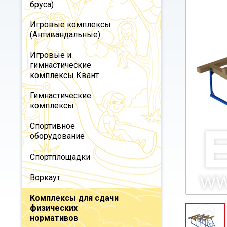
бруса)
Игровые комплексы
(Антивандальные)
Игровые и
гимнастические
комплексы Квант
Гимнастические
комплексы
Спортивное
оборудование
Спортплощадки
Воркаут
Комплексы для сдачи
физических
нормативов