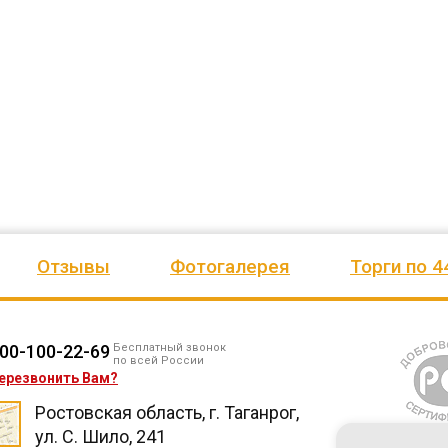
езианских
и игровое оборудование. Довольны
почтового отделения, фапа, дет
ено
качеством продукции, дорожим
сада, школы, есть только очень
одозаб
...
нашим сотрудничеством! Желаем
...
старый СК, детская площадка
...
весь отзыв
весь отзыв
Ирина Михалап
Елена Алексеевна
Администрация Харлуского
Администрация МО "Новогорск
е
сельского поселения
Граховского района Удмуртско
ики
Республики
Отзывы
Фотогалерея
Торги по 4
00-100-22-69
Бесплатный звонок
по всей России
ерезвонить Вам?
Ростовская область, г. Таганрог,
ул. С. Шило, 241