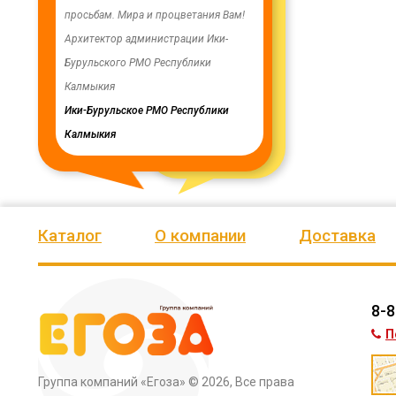
енность,
просьбам. Мира и процветания Вам!
заменены два насоса на арт
ую работу.
Архитектор администрации Ики-
скважинах, а также выполн
Бурульского РМО Республики
ограждение по периметру в
мурского
Калмыкия
весь отзыв
кия
Ики-Бурульское РМО Республики
Олег Мутулович
Калмыкия
Бага-Чоносовское сельское
муниципальное образовани
Целинного района Республ
Калмыкия
Каталог
О компании
Доставка
8-8
П
Группа компаний «Егоза»
© 2026, Все права