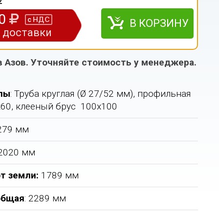
2
00
НДС
с
В КОРЗИНУ
з доставки
в Азов. Уточняйте стоимость у менеджера.
лы
: Труба круглая (Ø 27/52 мм), профильная
х60, клееный брус 100х100
5279 мм
 2020 мм
т земли:
1789 мм
общая
: 2289 мм