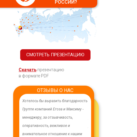
РОССИИ?
СМОТРЕТЬ ПРЕЗЕНТАЦИЮ
Скачать
презентацию
в формате PDF
ОТЗЫВЫ О НАС
ачественного,
Хотелось бы выразить благодарность
В целях устойчивого водосн
дования.
Группе компаний Егоза и Максиму -
в п. Бага-Чонос проведены
я работа
менеджеру, за отзывчивость,
ремонтные работы на водоз
м особую
оперативность, вежливое и
установлена водонапорная 
ру Максиму
внимательное отношение к нашим
Рожновского, емкостью 100