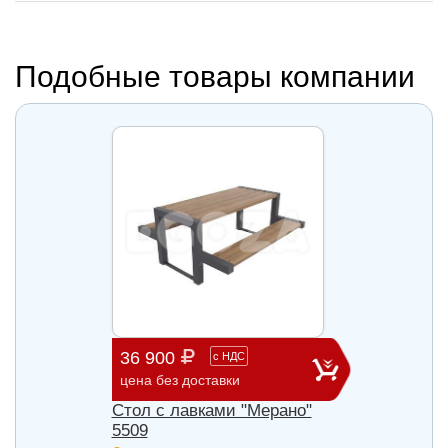
Подобные товары компании
36 900
58 0
с
НДС
цена без доставки
цена б
Стол с лавками "Мерано"
Скамь
5509
под з