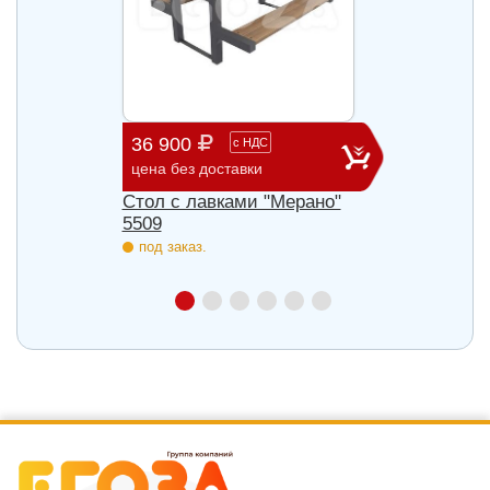
36 900
58 0
с
НДС
цена без доставки
цена б
Стол с лавками "Мерано"
Скамь
5509
под з
под заказ.