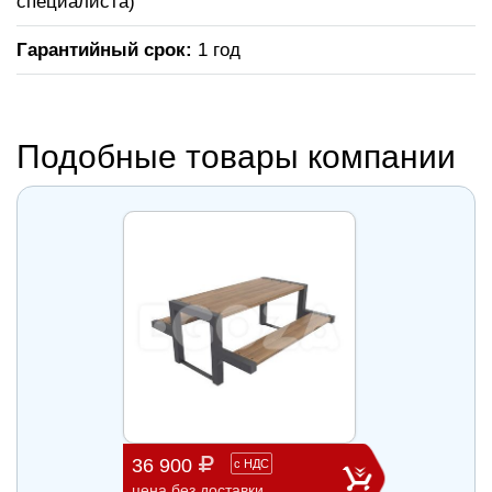
специалиста)
Гарантийный срок:
1 год
Подобные товары компании
36 900
58 0
с
НДС
цена без доставки
цена б