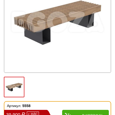
Артикул:
5558
39 900
с
НДС