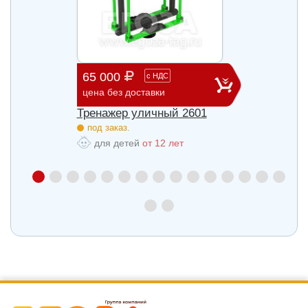
65 000
29 3
с
НДС
цена без доставки
цена б
27
Тренажер уличный 2601
Трена
под заказ.
под з
для детей
от 12 лет
для