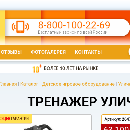
8-800-100-22-69
Бесплатный звонок по всей России
ОТЗЫВЫ
ФОТОГАЛЕРЕЯ
КОНТАКТЫ
БОЛЕЕ 10 ЛЕТ НА РЫНКЕ
Главная
|
Каталог
|
Детское игровое оборудование
|
Улич
ТРЕНАЖЕР УЛИ
СЯЦЕВ
ГАРАНТИИ
Артикул:
264
63 10