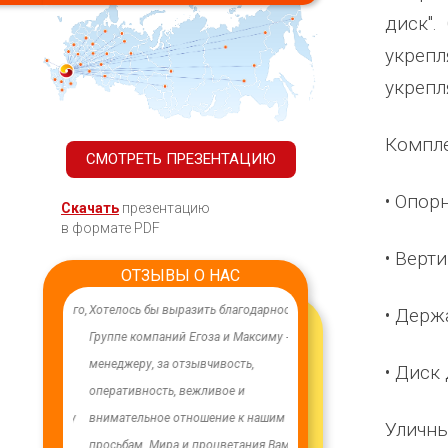
диск".
укрепл
укрепл
Компле
СМОТРЕТЬ ПРЕЗЕНТАЦИЮ
• Опор
Скачать
презентацию
в формате PDF
• Верт
ОТЗЫВЫ О НАС
ачественного,
Хотелось бы выразить благодарность
В целях устойчивого водосн
• Держ
дования.
Группе компаний Егоза и Максиму -
в п. Бага-Чонос проведены
я работа
менеджеру, за отзывчивость,
ремонтные работы на водоз
• Диск
м особую
оперативность, вежливое и
установлена водонапорная 
ру Максиму
внимательное отношение к нашим
Рожновского, емкостью 100
Уличны
енность,
просьбам. Мира и процветания Вам!
заменены два насоса на арт