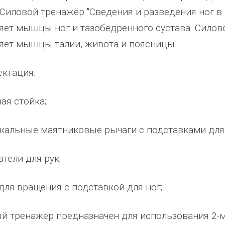
 Силовой тренажёр "Сведения и разведения ног в
яет мышцы ног и тазобедренного сустава. Силово
яет мышцы талии, живота и поясницы.
ктация:
ная стойка;
икальные маятниковые рычаги с подставками для 
абжения,
От всей души хочу поблагодарить
Добрый день) Ура! Наконец то у
атели для рук;
компанию "Егоза" за их продукцию,
наших детишек появилась детс
аборе:
индивидуальный подход и
площадка. В нашей деревне все
 для вращения с подставкой для ног;
башня
лояльность. На протяжении многих
дворов и 84 фактически
 м3;
лет приобретаем детское спортивное
проживающих жителя, нет мага
й тренажер предназначен для использования 2-
езианских
и игровое оборудование. Довольны
почтового отделения, фапа, дет