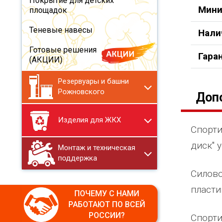
Покрытие для детских
Мини
площадок
Теневые навесы
Нали
Готовые решения
Гара
(АКЦИИ)
Резервуары и башни
Рожновского
Доп
Изделия для ЖКХ
Спорти
диск" 
Монтаж и техническая
поддержка
Силово
пласти
ПОЧЕМУ С НАМИ
РАБОТАЮТ ПО ВСЕЙ
РОССИИ?
Спорти