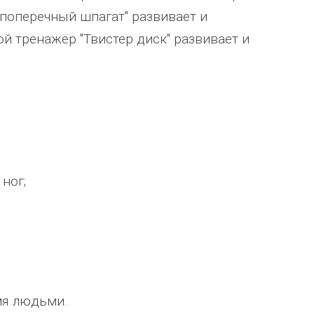
 поперечный шпагат" развивает и
й тренажёр "Твистер диск" развивает и
ног;
Уважаемый Александр
ТОО Егеменди Курылыс выражает
кая
Владимирович! Примите самые
благодарность Группе компаний
го 37
теплые и искренние поздравления по
"Егоза" за успешное и плодотворн
случаю Дня предпринимателя!
сотрудничество. Детское игровое
зина,
Поздравляем Вас с праздником, хочу
оборудование поставили в срок,
мя людьми.
ского
выразить Вам, замечательному
быстро и надёжно смонтировали.