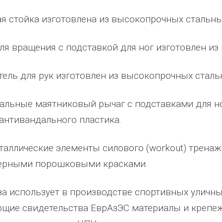
ено
качеством продукции, дорожим
сада, школы, есть только очень
я стойка изготовлена из высокопрочных стальны
одозаб
...
нашим сотрудничеством! Желаем
...
старый СК, детская площадка
...
весь отзыв
весь отзыв
ля вращения с подставкой для ног изготовлен из
Ирина Михалап
Елена Алексеевна
Администрация Харлуского
Администрация МО "Новогорск
ель для рук изготовлен из высокопрочных сталь
е
сельского поселения
Граховского района Удмуртско
ики
Республики
альные маятниковый рычаг с подставками для н
 антивандального пластика.
таллические элементы силового (workout) трена
ерными порошковыми красками.
за использует в производстве спортивных улич
щие свидетельства ЕврАзЭС материалы и крепеж