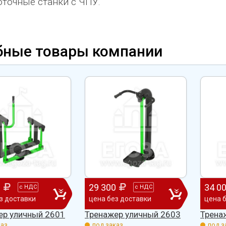
точные станки с ЧПУ.
бные товары компании
0
29 300
34 0
с
НДС
с
НДС
з доставки
цена без доставки
цена 
ер уличный 2601
Тренажер уличный 2603
Трена
аз.
под заказ.
под з