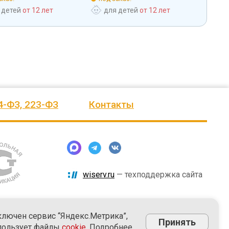
 детей
от 12 лет
для детей
от 12 лет
дл
4-ФЗ, 223-ФЗ
Контакты
wiserv.ru
— техподдержка сайта
ключен сервис “Яндекс.Метрика”,
Принять
пользует файлы
cookie
. Подробнее.