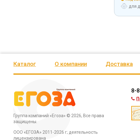
тей
от 12 лет
для детей
от 12 лет
для 
Каталог
О компании
Доставка
8-8
П
Группа компаний «Егоза»
© 2026, Все права
защищены.
ООО «ЕГОЗА» 2011-2026 г; деятельность
лицензирована