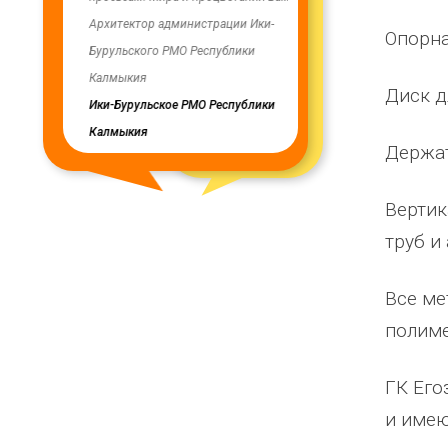
ую работу.
Архитектор администрации Ики-
скважинах, а также выполн
Опорна
Бурульского РМО Республики
ограждение по периметру в
мурского
Калмыкия
весь отзыв
Диск д
кия
Ики-Бурульское РМО Республики
Олег Мутулович
Калмыкия
Бага-Чоносовское сельское
Держат
муниципальное образовани
Целинного района Республ
Вертик
Калмыкия
труб и
Все ме
полим
ГК Его
и имею