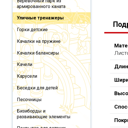
Веревочный парк из
армированного каната
Уличные тренажеры
Под
Горки детские
Качалки на пружине
Мате
Лист
Качалки балансиры
Качели
Длин
Карусели
Шири
Беседки для детей
Высо
Песочницы
Спос
Бизиборды и
развивающие элементы
Покр