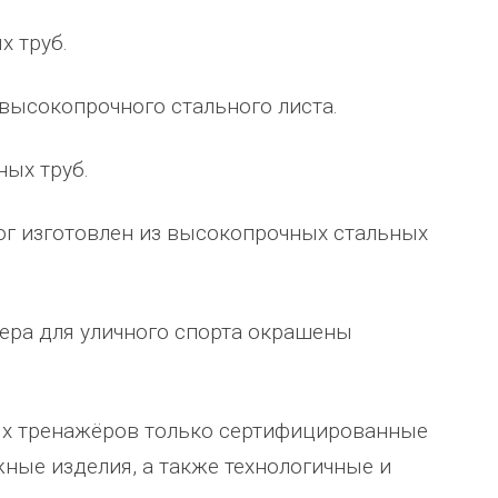
человеку, своё признание и уважение.
Огромное спасибо бригаде
х труб.
Администрация сельского поселения
монтажников и лично менеджеру
Ве
...
Насул
...
 высокопрочного стального листа.
весь отзыв
весь отзыв
ое"
Иванова Л.В.
Багит Карамурзин
ных труб.
й
Глава сельского поселения Вепсское
ТОО Егеменди Курылыс, Казахста
национальное
ог изготовлен из высокопрочных стальных
жера для уличного спорта окрашены
ных тренажёров только сертифицированные
ные изделия, а также технологичные и