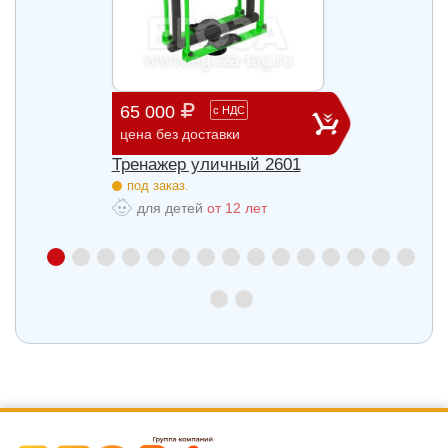
65 000
29 3
с
НДС
цена без доставки
цена б
27
Тренажер уличный 2601
Трена
под заказ.
под з
для детей
от 12 лет
для