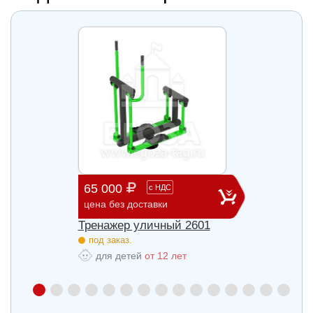
65 000
29 3
с
НДС
цена без доставки
цена б
27
Тренажер уличный 2601
Трена
под заказ.
под з
для детей
от 12 лет
для