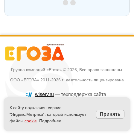
Группа компаний «Егоза»
© 2026, Все права защищены.
ООО «ЕГОЗА» 2011-2026 г; деятельность лицензирована
wiserv.ru
— техподдержка сайта
Политика в отношении обработки персональных данных
К сайту подключен сервис
Принять
“Яндекс.Метрика”, который использует
Информация на сайте не является публичной офертой
файлы
cookie
. Подробнее.
Powered by
nopCommerce