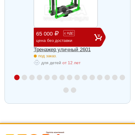
65 000
29 3
с
НДС
цена без доставки
цена б
27
Тренажер уличный 2601
Трена
под заказ.
под з
для детей
от 12 лет
для