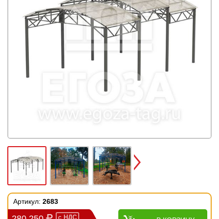
Next
Артикул:
2683
280 250
с
НДС