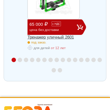
65 000
29 3
с
НДС
цена без доставки
цена б
27
Тренажер уличный 2601
Трена
под заказ.
под з
для детей
от 12 лет
для