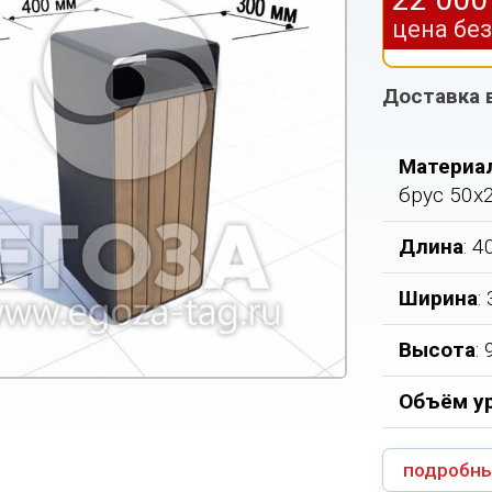
цена бе
Доставка 
Материа
брус 50х
Длина
: 
Ширина
:
Высота
:
Объём у
подробны