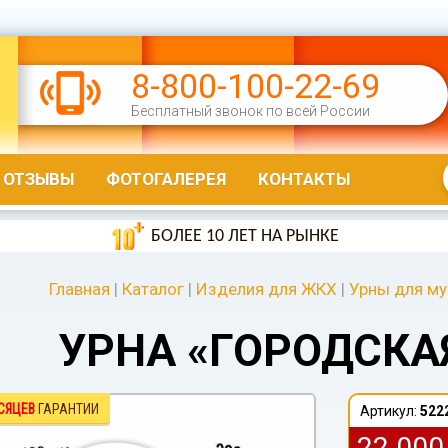
8-800-100-22-69
Бесплатный звонок по всей России
ОТЗЫВЫ
ФОТОГАЛЕРЕЯ
КОНТАКТЫ
БОЛЕЕ 10 ЛЕТ НА РЫНКЕ
Главная
|
Каталог
|
Изделия для ЖКХ
|
Урны для му
УРНА «ГОРОДСКА
СЯЦЕВ
ГАРАНТИИ
Артикул:
522
22 00