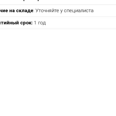
чие на складе
: Уточняйте у специалиста
нтийный срок:
1 год
абжения,
От всей души хочу поблагодарить
Добрый день) Ура! Наконец то у
компанию "Егоза" за их продукцию,
наших детишек появилась детс
аборе:
индивидуальный подход и
площадка. В нашей деревне все
башня
лояльность. На протяжении многих
дворов и 84 фактически
 м3;
лет приобретаем детское спортивное
проживающих жителя, нет мага