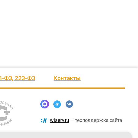
ского
выразить Вам, замечательному
быстро и надёжно смонтировали.
человеку, своё признание и уважение.
Огромное спасибо бригаде
Администрация сельского поселения
монтажников и лично менеджеру
Ве
...
Насул
...
весь отзыв
весь отзыв
ое"
Иванова Л.В.
Багит Карамурзин
й
Глава сельского поселения Вепсское
ТОО Егеменди Курылыс, Казахста
национальное
4-ФЗ, 223-ФЗ
Контакты
wiserv.ru
— техподдержка сайта