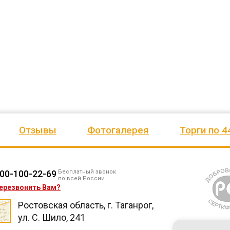
езианских
и игровое оборудование. Довольны
почтового отделения, фапа, дет
ено
качеством продукции, дорожим
сада, школы, есть только очень
одозаб
...
нашим сотрудничеством! Желаем
...
старый СК, детская площадка
...
весь отзыв
весь отзыв
Ирина Михалап
Елена Алексеевна
Администрация Харлуского
Администрация МО "Новогорск
е
сельского поселения
Граховского района Удмуртско
ики
Республики
Отзывы
Фотогалерея
Торги по 4
00-100-22-69
Бесплатный звонок
по всей России
ерезвонить Вам?
Ростовская область, г. Таганрог,
ул. С. Шило, 241