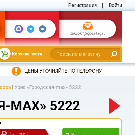
Регистрация
Войти
zakupki@egoza-tag.ru
Корзина пуста
ЦЕНЫ УТОЧНЯЙТЕ ПО ТЕЛЕФОНУ
сора
|
Урна «Городская-max» 5222
Я-MAX» 5222
2
0