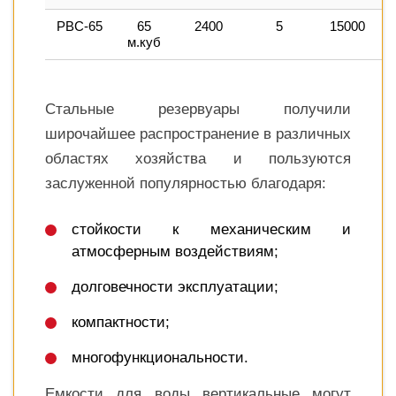
РВС-65
65
2400
5
15000
1
м.куб
Стальные резервуары получили
широчайшее распространение в различных
областях хозяйства и пользуются
заслуженной популярностью благодаря:
стойкости к механическим и
атмосферным воздействиям;
долговечности эксплуатации;
компактности;
многофункциональности.
Емкости для воды вертикальные могут