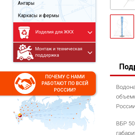
Ангары
Каркасы и фермы
Изделия для ЖКХ
Монтаж и техническая
поддержка
Под
ПОЧЕМУ С НАМИ
РАБОТАЮТ ПО ВСЕЙ
Водона
РОССИИ?
объем
России
ВБР 50
габари