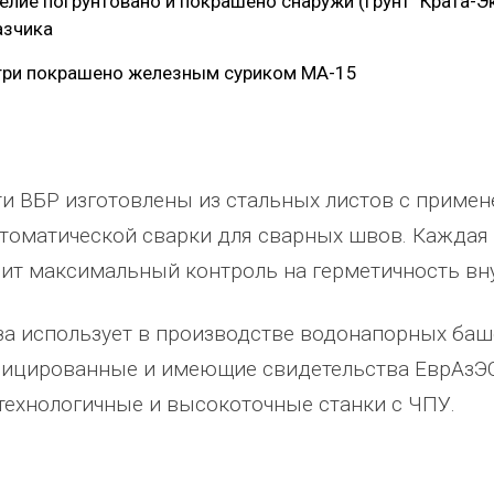
елие погрунтовано и покрашено снаружи (Грунт "Крата-Эк
азчика
три покрашено железным суриком МА-15
и ВБР изготовлены из стальных листов с примен
томатической сварки для сварных швов. Каждая
ит максимальный контроль на герметичность вн
за использует в производстве водонапорных ба
ицированные и имеющие свидетельства ЕврАзЭС
технологичные и высокоточные станки с ЧПУ.