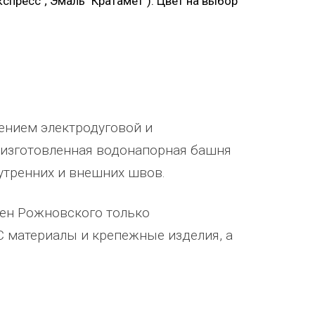
спресс"; Эмаль "Кратамет"). Цвет на выбор
ением электродуговой и
 изготовленная водонапорная башня
утренних и внешних швов.
шен Рожновского только
 материалы и крепежные изделия, а