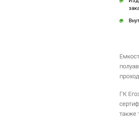
Изд
зак
Вну
Емкост
полуав
проход
ГК Его
сертиф
также 