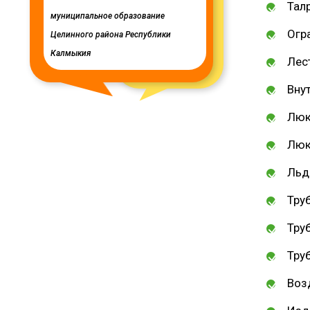
Талр
муниципальное образование
сельского поселения
Огр
Целинного района Республики
Калмыкия
Лес
Вну
Люк
Люк
Льд
Тру
Тру
Тру
Воз