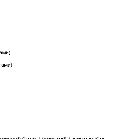
Багит Карамурзин
сское
Детский спортивно-
ТОО Егеменди Курылыс, Казахстан
оздоровительный лагерь "Ветерок
ами)
тами)