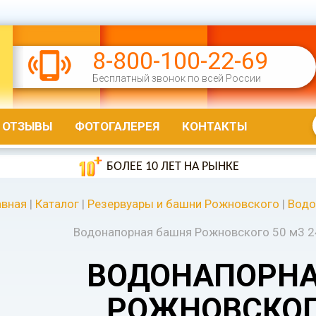
8-800-100-22-69
Бесплатный звонок по всей России
ОТЗЫВЫ
ФОТОГАЛЕРЕЯ
КОНТАКТЫ
БОЛЕЕ 10 ЛЕТ НА РЫНКЕ
авная
|
Каталог
|
Резервуары и башни Рожновского
|
Водо
Водонапорная башня Рожновского 50 м3 2
ВОДОНАПОРНА
РОЖНОВСКОГ