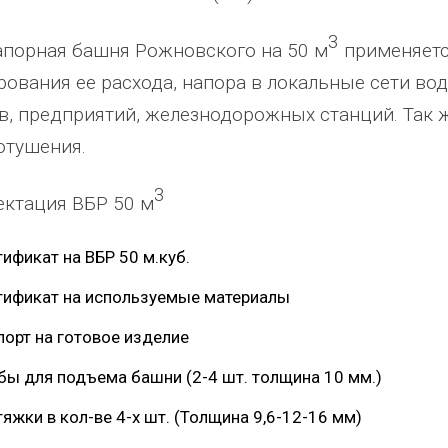
3
порная башня Рожновского на 50 м
применяетс
рования ее расхода, напора в локальные сети в
в, предприятий, железнодорожных станций. Так 
отушения.
арить
Добрый день) Ура! Наконец то у
Уважаемый Александр
3
ктация ВБР 50 м
дукцию,
наших детишек появилась детская
Владимирович! Примите самы
площадка. В нашей деревне всего 37
теплые и искренние поздравле
тификат на ВБР 50 м.куб.
 многих
дворов и 84 фактически
случаю Дня предпринимателя!
портивное
проживающих жителя, нет магазина,
Поздравляем Вас с праздником
тификат на используемые материалы
овольны
почтового отделения, фапа, детского
выразить Вам, замечательному
порт на готовое изделие
ожим
сада, школы, есть только очень
человеку, своё признание и ув
Желаем
...
старый СК, детская площадка
...
Администрация сельского пос
бы для подъема башни (2-4 шт. толщина 10 мм.)
весь отзыв
Ве
...
яжки в кол-ве 4-х шт. (Толщина 9,6-12-16 мм)
Елена Алексеевна
весь отзыв
Администрация МО "Новогорское"
Иванова Л.В.