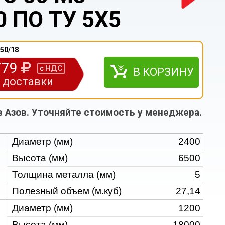
 ПО ТУ 5Х5
50/18
779
НДС
с
В КОРЗИНУ
з доставки
в Азов. Уточняйте стоимость у менеджера.
Диаметр (мм)
2400
Высота (мм)
6500
Толщина металла (мм)
5
Полезный объем (м.куб)
27,14
Диаметр (мм)
1200
Высота (мм)
18000