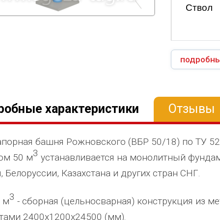
Ствол
подробны
робные характеристики
Отзывы
порная башня Рожновского (ВБР 50/18) по ТУ 5
3
ом 50 м
устанавливается на монолитный фундам
, Белоруссии, Казахстана и других стран СНГ.
3
 м
- сборная (цельносварная) конструкция из ме
тами 2400х1200х24500 (мм).