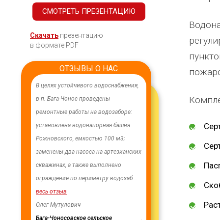
СМОТРЕТЬ ПРЕЗЕНТАЦИЮ
Водона
Скачать
презентацию
регули
в формате PDF
пункто
ОТЗЫВЫ О НАС
пожар
лагодарность
В целях устойчивого водоснабжения,
От всей души хочу поблагод
Компле
 Максиму -
в п. Бага-Чонос проведены
компанию "Егоза" за их про
сть,
ремонтные работы на водозаборе:
индивидуальный подход и
Сер
е и
установлена водонапорная башня
лояльность. На протяжении
е к нашим
Рожновского, емкостью 100 м3;
лет приобретаем детское с
Сер
етания Вам!
заменены два насоса на артезианских
и игровое оборудование. Д
Пас
ии Ики-
скважинах, а также выполнено
качеством продукции, дор
лики
ограждение по периметру водозаб
...
нашим сотрудничеством! 
Ско
весь отзыв
весь отзыв
Раст
публики
Олег Мутулович
Ирина Михалап
Бага-Чоносовское сельское
Администрация Харлуского