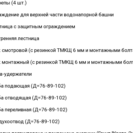
епы (4 шт.)
Граховского района Удмуртской
Глава сельского поселения Веп
аждение для верхней части водонапорной башни
Республики
национальное
тница с защитным ограждением
тренняя лестница
 смотровой (с резинкой ТМКЩ 6 мм и монтажными болт
 монтажный (с резинкой ТМКЩ 6 мм и монтажными бол
а-удержатели
ба подающая (Д=76-89-102)
ба отводящая (Д=76-89-102)
ба переливная (Д=76-89-102)
духоотвод (Д=76-89-102)