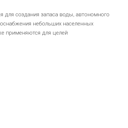
я для создания запаса воды, автономного
одоснабжения небольших населенных
же применяются для целей
ТОО Егеменди Курылыс выражает
Детский спортивно -
е
благодарность Группе компаний
оздоровительный лагерь "Ветерок
ния по
"Егоза" за успешное и плодотворное
Орловской области выражает
сотрудничество. Детское игровое
благодарность ГК "Егоза" г. Таганр
, хочу
оборудование поставили в срок,
бригадам монтажников, а именно:
быстро и надёжно смонтировали.
Юрию, Александру, Петру, Вадиму 
ажение.
Огромное спасибо бригаде
Евгению. Команда, несмотря на
еления
монтажников и лично менеджеру
сложные погодные условия,
Насул
...
качествен
...
весь отзыв
весь отзыв
Сагина Оксана Станиславовна