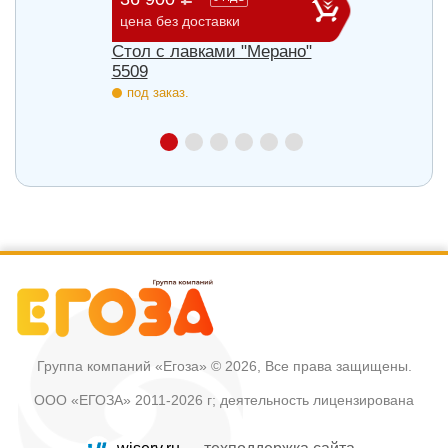
цена без доставки
цена б
Стол с лавками "Мерано"
Скамь
5509
под з
под заказ.
Группа компаний «Егоза»
© 2026, Все права защищены.
ООО «ЕГОЗА» 2011-2026 г; деятельность лицензирована