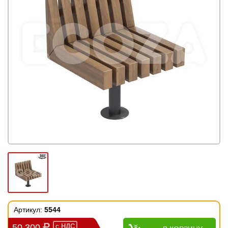
Артикул:
5544
50 300
с
НДС