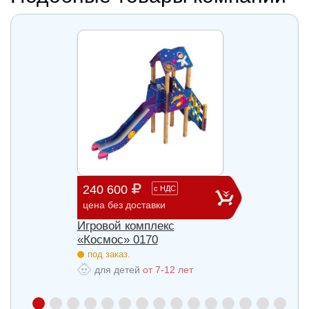
240 600
903 
с
НДС
цена без доставки
цена б
Игровой комплекс
Игров
«Космос» 0170
«Косм
под заказ.
под з
для детей
от 7-12 лет
для