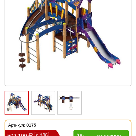
Артикул:
0175
502 100
с
НДС