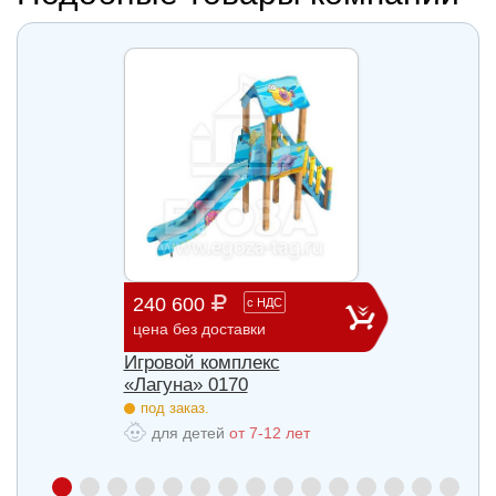
240 600
903 
с
НДС
цена без доставки
цена б
Игровой комплекс
Игров
«Лагуна» 0170
«Лагу
под заказ.
под з
для детей
от 7-12 лет
для