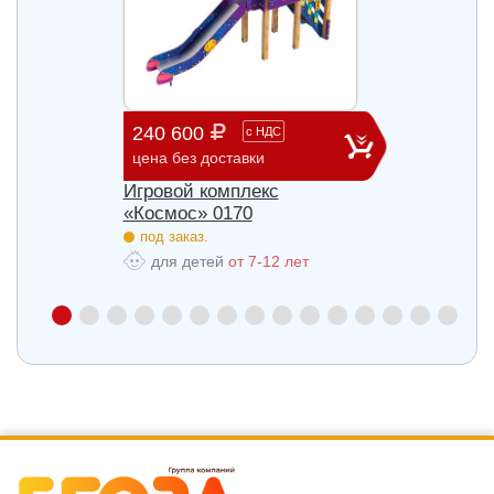
240 600
903 
с
НДС
цена без доставки
цена б
Игровой комплекс
Игров
«Космос» 0170
«Косм
под заказ.
под з
для детей
от 7-12 лет
для