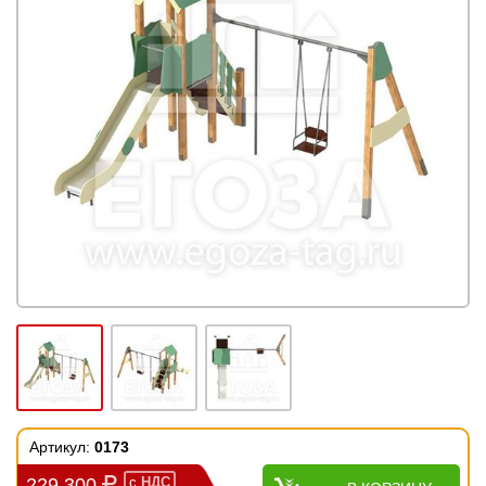
Артикул:
0173
229 300
с
НДС